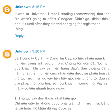
Unknown
8:16 PM
It was at Universal. I recall reading (somewhere) that the
fire wasn't going to affect Cinegear. Didn't go, didn't think
about it until after they started charging for registration.
-Meg-
Reply
Unknown
9:10 PM
Là 1 công ty Uy Tín – Đáng Tin Cậy. sở hữu nhiều năm kinh
nghiệm trong lĩnh vực chi phí. Chúng tôi luôn đặt “Lời ích
quý khách khi vay tiền lên hàng đầu”. Sau thoáng đãng
năm phát triễn nghiên cứu. nhận diện được sự phiền toái và
thủ tục rượm rà lúc vay tiền bây giờ. nên chúng tôi đưa ra
giải pháp mới phù hợp sở hữu khuynh hướng mới Vay tiền
mặt – có tiền nhanh trong ngày.
1. Thủ tục vay đơn thuần nhất hiện giờ
Chỉ nên giấy tờ không buộc phải giám định rườm rà. Bằng
tài xế hoặc Hộ khẩu đã vay được tiền.