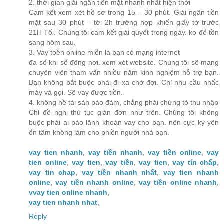
2. thời gian giải ngân tiền mặt nhanh nhất hiện thời
Cam kết xem xét hồ sơ trong 15 – 30 phút. Giải ngân tiền
mặt sau 30 phút – tới 2h trường hợp khiến giấy tờ trước
21H Tối. Chúng tôi cam kết giải quyết trong ngày. ko để tồn
sang hôm sau.
3. Vay toền online miễn là bạn có mạng internet
đa số khi số đông nơi. xem xét website. Chúng tôi sẽ mang
chuyên viên tham vấn nhiều năm kinh nghiệm hỗ trợ bạn.
Bạn không bắt buộc phải đi xa chờ đợi. Chỉ nhu cầu nhấc
máy và gọi. Sẽ vay được tiền.
4. không hề tài sản bảo đảm, chẳng phải chứng tỏ thu nhập
Chỉ đề nghị thủ tục giản đơn như trên. Chúng tôi không
buộc phải ai bảo lãnh khoản vay cho bạn. nên cực kỳ yên
ổn tâm không làm cho phiền người nhà bạn.
vay tien nhanh
,
vay tiền nhanh
,
vay tiền online
,
vay
tien online
,
vay tien
,
vay tiền
,
vay tien
,
vay tín chấp
,
vay tin chap
,
vay tiền nhanh nhất
,
vay tien nhanh
online
,
vay tiền nhanh online
,
vay tiền online nhanh
,
vvay tien online nhanh
,
vay tien nhanh nhat
,
Reply